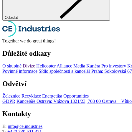
Odeslat
Together we do great things!
Důležité odkazy
O skupině
Divize
Helicopter Alliance
Media
Kariéra
Pro investory
Ko
Povinné informace
Sídlo společnosti a kancelář Praha: Sokolovská 6
Odvětví
Železnice
Recyklace
Energetika
Opportunities
GDPR
Kanceláře Ostrava: Vrázova 1321/23, 703 00 Ostrava – Vítko
Kontakty
E:
info@ce.industries
T:
+420 730 521 321