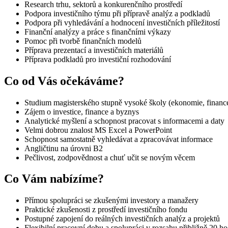
Research trhu, sektorů a konkurenčního prostředí
Podpora investičního týmu při přípravě analýz a podkladů
Podpora při vyhledávání a hodnocení investičních příležitostí
Finanční analýzy a práce s finančními výkazy
Pomoc při tvorbě finančních modelů
Příprava prezentací a investičních materiálů
Příprava podkladů pro investiční rozhodování
Co od Vás očekáváme?
Studium magisterského stupně vysoké školy (ekonomie, finance,
Zájem o investice, finance a byznys
Analytické myšlení a schopnost pracovat s informacemi a daty
Velmi dobrou znalost MS Excel a PowerPoint
Schopnost samostatně vyhledávat a zpracovávat informace
Angličtinu na úrovni B2
Pečlivost, zodpovědnost a chuť učit se novým věcem
Co Vám nabízíme?
Přímou spolupráci se zkušenými investory a manažery
Praktické zkušenosti z prostředí investičního fondu
Postupné zapojení do reálných investičních analýz a projektů
Flexibilní pracovní dobu a spolupráci v rozsahu přibližně 20 h