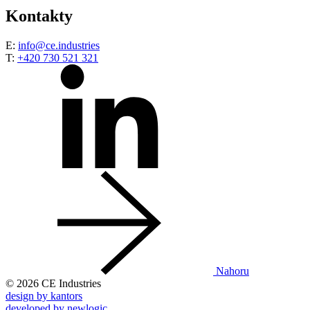
Kontakty
E:
info@ce.industries
T:
+420 730 521 321
Nahoru
© 2026 CE Industries
design by kantors
developed by newlogic