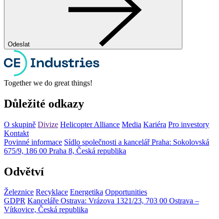
Odeslat
Together we do great things!
Důležité odkazy
O skupině
Divize
Helicopter Alliance
Media
Kariéra
Pro investory
Kontakt
Povinné informace
Sídlo společnosti a kancelář Praha: Sokolovská
675/9, 186 00 Praha 8, Česká republika
Odvětví
Železnice
Recyklace
Energetika
Opportunities
GDPR
Kanceláře Ostrava: Vrázova 1321/23, 703 00 Ostrava –
Vítkovice, Česká republika