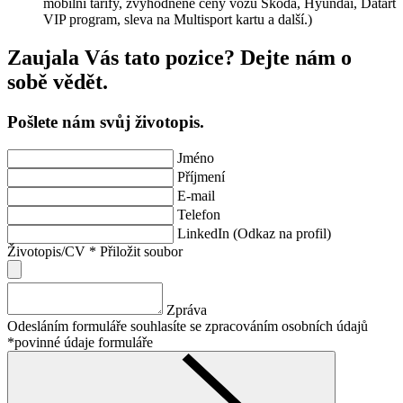
mobilní tarify, zvýhodněné ceny vozů Škoda, Hyundai, Datart
VIP program, sleva na Multisport kartu a další.)
Zaujala Vás tato pozice? Dejte nám o
sobě vědět.
Pošlete nám svůj životopis.
Jméno
Příjmení
E-mail
Telefon
LinkedIn (Odkaz na profil)
Životopis/CV
*
Přiložit soubor
Zpráva
Odesláním formuláře souhlasíte se zpracováním osobních údajů
*povinné údaje formuláře