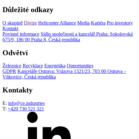
Důležité odkazy
O skupině
Divize
Helicopter Alliance
Media
Kariéra
Pro investory
Kontakt
Povinné informace
Sídlo společnosti a kancelář Praha: Sokolovská
675/9, 186 00 Praha 8, Česká republika
Odvětví
Železnice
Recyklace
Energetika
Opportunities
GDPR
Kanceláře Ostrava: Vrázova 1321/23, 703 00 Ostrava –
Vítkovice, Česká republika
Kontakty
E:
info@ce.industries
T:
+420 730 521 321