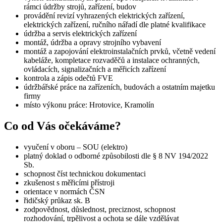
rámci údržby strojů, zařízení, budov
provádění revizí vyhrazených elektrických zařízení,
elektrických zařízení, ručního nářadí dle platné kvalifikace
údržba a servis elektrických zařízení
montáž, údržba a opravy strojního vybavení
montáž a zapojování elektroinstalačních prvků, včetně vedení
kabeláže, kompletace rozvaděčů a instalace ochranných,
ovládacích, signalizačních a měřicích zařízení
kontrola a zápis odečtů FVE
údržbářské práce na zařízeních, budovách a ostatním majetku
firmy
místo výkonu práce: Hrotovice, Kramolín
Co od Vás očekáváme?
vyučení v oboru – SOU (elektro)
platný doklad o odborné způsobilosti dle § 8 NV 194/2022
Sb.
schopnost číst technickou dokumentaci
zkušenost s měřicími přístroji
orientace v normách ČSN
řidičský průkaz sk. B
zodpovědnost, důslednost, preciznost, schopnost
rozhodování, trpělivost a ochota se dále vzdělávat